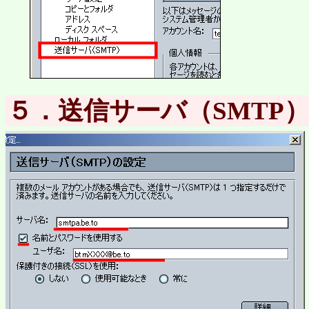
５．送信サーバ（SMTP