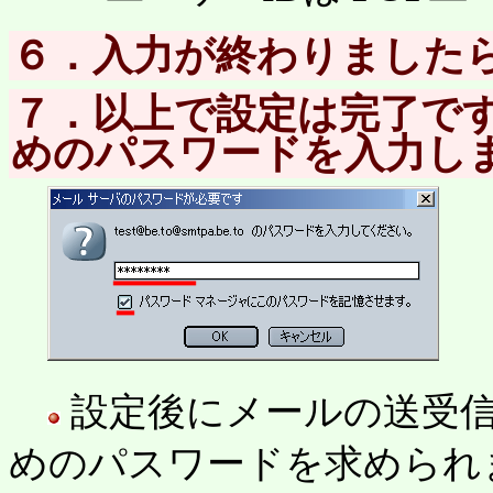
６．入力が終わりました
７
．以上で設定は完了で
めのパスワードを入力し
設定後にメールの送受
めのパスワードを求められ