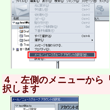
４．左側のメニューから「
択します