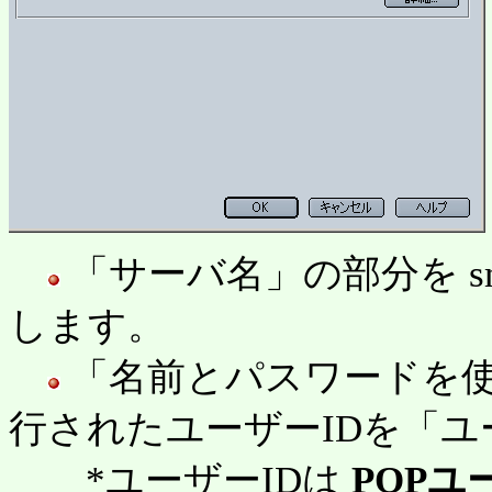
「サーバ名」の部分を smtp
します。
「名前とパスワードを
行されたユーザーIDを「
*ユーザーIDは
POPユ